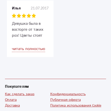
особенно продавцу-
21.07.2017
Илья
консультанту Лилии.
Вчера первый раз
заказывала цветы
Девушка была в
для своей мамы. Не
восторге от таких
могла определиться
роз! Цветы стоят
какие выбрать,
свежие уже 5 дней!
Лилия грамотно и
Буду заказывать
читать полностью
оперативно мне
теперь у вас
помогла в этом
вопросе! Я живу в
Москве, а маму
хотелось порадовать
своим вниманием в
Покупателям
день её рождения.
Получилось!
Как сделать заказ
Конфиденциальность
Доставили всё
Оплата
Публичная оферта
Доставка
вовремя. Фотоотчёт
Политика использования Cookie