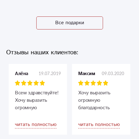
Все подарки
Отзывы наших клиентов:
19.07.2019
09.03.2020
Алёна
Максим
Всем здравствуйте!
Хочу выразить
Хочу выразить
огромную
огромную
благодарность
благодарность
курьеру Елене.
коллективу этого
Профессионал с
читать полностью
читать полностью
цветочного
большой буквы
магазина, а
слова.