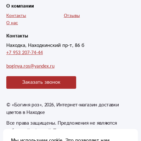
пока не прислали.
О компании
Спасибо вам
Контакты
огромное. Вы
Отзывы
О нас
приносите людям
радость!
Контакты
Находка, Находкинский пр-т, 86 б
Рекомендую этот
+7 953 207-74-44
магазин всем.
boginya.ros@yandex.ru
Заказать звонок
©
«Богиня роз»
, 2026, Интернет-магазин доставки
цветов в Находке
Все права защищены. Предложения не являются
публичной офертой. Товары могут незначительно
отличаться от фотографий.
Мы используем cookie. Это позволяет нам