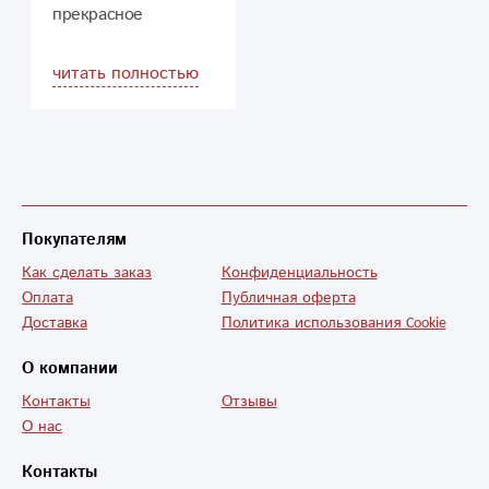
прекрасное
обслуживания
быстрая доставка
читать полностью
буду заказывать
только через вас я
остался доволен
огромное вам
спасибо.
Покупателям
Как сделать заказ
Конфиденциальность
Оплата
Публичная оферта
Доставка
Политика использования Cookie
О компании
Контакты
Отзывы
О нас
Контакты