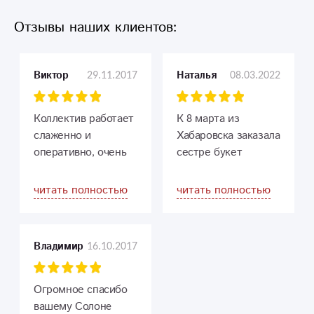
Отзывы наших клиентов:
29.11.2017
08.03.2022
Виктор
Наталья
Коллектив работает
К 8 марта из
слаженно и
Хабаровска заказала
оперативно, очень
сестре букет
доволен!
цветов. Доставили в
то время какое я
читать полностью
читать полностью
просила, быстро,
букет красивый.
Спасибо!
16.10.2017
Владимир
Огромное спасибо
вашему Солонe