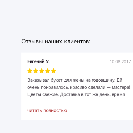
Отзывы наших клиентов:
10.08.2017
Евгений У.
Заказывал букет для жены на годовщину. Ей
очень понравилось, красиво сделали — мастера!
Цветы свежие. Доставка в тот же день, время
заказывал сначало одно — потом другое, все
без проблем поменяли — гибкие. Открыты для
читать полностью
связи: ватсап. телефон. е-мейл. все качественно.
дружелюбно. Очень удобный сайт. так держать.
буду обращаться еще)))