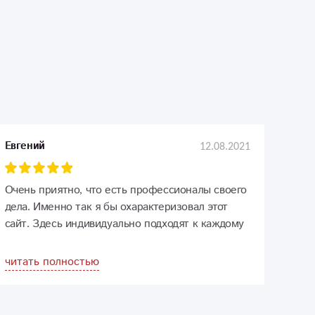
12.08.2021
Евгений
Очень приятно, что есть профессионалы своего
дела. Именно так я бы охарактеризовал этот
сайт. Здесь индивидуально подходят к каждому
клиенту, помогают выбрать лучшие варианты
букетов, от общения с сотрудниками только
читать полностью
приятные эмоции. В этот раз выбрал «Успех».
Очень красивый и ароматный. Доволен.