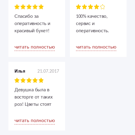
Спасибо за
100% качество,
оперативность и
сервис и
красивый букет!
оперативность.
Заказал букет в
читать полностью
читать полностью
течении 5 минут
связались. Девушка
помогла с
21.07.2017
Илья
композицией
подробный
фотоотчет в ватсап
Девушка была в
прислали перед
восторге от таких
отправкой. Все
роз! Цветы стоят
культурно, вежливо
свежие уже 5 дней!
и оперативно. Это
Буду заказывать
читать полностью
заслуживает
теперь у вас
похвалы и