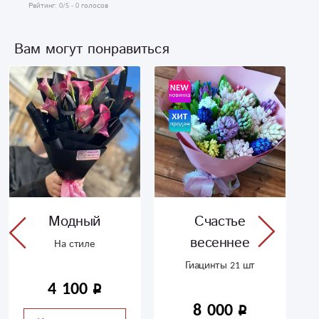
Рейтинг:
0
/5 -
0
голосов
Вам могут понравиться
Модный
Счастье
весеннее
На стиле
Гиацинты 21 шт
4 100
8 000