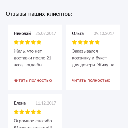
Отзывы наших клиентов:
25.07.2017
09.10.2017
Николай
Ольга
Жаль, что нет
Заказывался
доставки после 21
корзинку и букет
часа, тогда бы
для дочери. Живу на
пользовался
другом конце
услугами еще чаще)
Приморского края.
читать полностью
читать полностью
розы отличные
И если с корзинкой
здесь, жене очень
гербер сомнений не
нравятся, плюс
возникало. Ее я
11.12.2017
Елена
терпеливое и
легко выбрала и
внимательное
заказала на сайте.
отношению к
Что кстати тоже
Огромное спасибо
клиенту. Ставлю
немаловажно. А вот
Юлии за красоту!!!