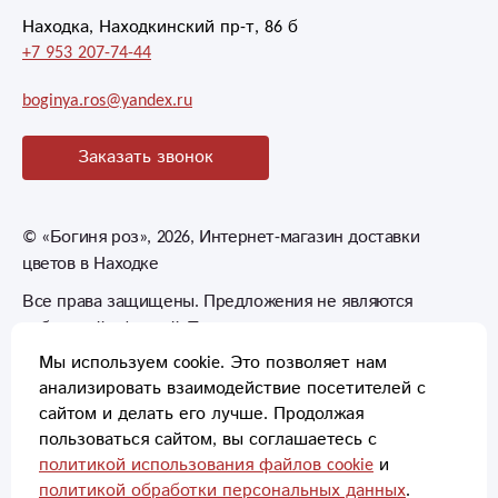
благодарность всем
Находка, Находкинский пр-т, 86 б
кто принимал
+7 953 207-74-44
участие в
составлении
boginya.ros@yandex.ru
букетов и Юлии
лично за терпение,
Заказать звонок
помощь и умение
дарить людям
радость. Очень
©
«Богиня роз»
, 2026, Интернет-магазин доставки
приятно, когда
цветов в Находке
имеешь дело с
людьми, которые не
Все права защищены. Предложения не являются
только умеют
публичной офертой. Товары могут незначительно
делать, но любят
отличаться от фотографий.
Мы используем cookie. Это позволяет нам
свою работу.
анализировать взаимодействие посетителей с
сайтом и делать его лучше. Продолжая
Желаю Вам всем
пользоваться сайтом, вы соглашаетесь с
здоровья, успехов и
политикой использования файлов cookie
и
процветания. А
политикой обработки персональных данных
.
Способы оплаты