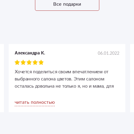
Все подарки
06.01.2022
Александра К.
Хочется поделиться своим впечатлением от
выбранного салона цветов. Этим салоном
осталась довольна не только я, но и мама, для
которой я заказывала коробочку с цветами. Со
своей стороны я хотела бы подчеркнуть прежде
читать полностью
всего первоклассный сервис, ну и, конечно,
эстетическую красоту собранной цветочной
композиции. Данную композицию мне
привелось лицезреть лишь в цифровом