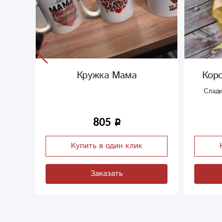
Кружка Мама
Кор
ая в
Сладк
лением
805
Купить в один клик
Заказать