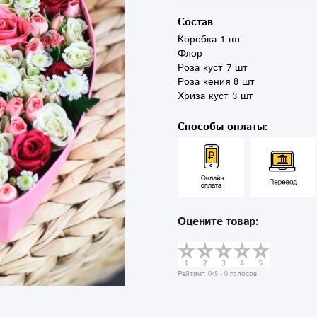
Состав
Коробка 1 шт 

Флор

Роза куст 7 шт

Роза кения 8 шт

Хриза куст 3 шт
Способы оплаты:
Оцените товар:
Рейтинг:
0
/5 -
0
голосов