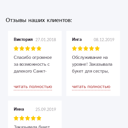
Отзывы наших клиентов:
27.01.2018
08.12.2019
Виктория
Инга
Спасибо огромное
Обслуживание на
за возможность с
уровне! Заказывала
далекого Санкт-
букет для сестры,
Петербурга
все цветы свежие,
поздравить дорого
прекрасный аромат!
читать полностью
читать полностью
человека, мамочку, с
днем рождения!
Спасибо за качество
25.09.2019
Инна
и профессионализм
своей работы! У вас
прекрасный выбор
Заказывала букет