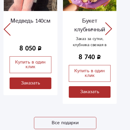
Медведь 140см
Букет
клубничный
Заказ за сутки,
клубника свежая в
8 050
бельгийском
8 740
шоколаде с
Купить в один
добавлением ягод
клик
Купить в один
клик
Заказать
Заказать
Все подарки