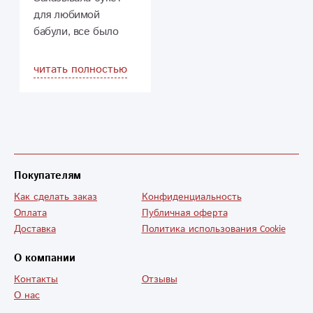
цветов и быстрая
для любимой
доставка! Спасибо
бабули, все было
за фотоотчет! Мама
потрясающе. Теперь
была очень-очень
знаю как чаще
читать полностью
рада свом
радовать близких.
цветочкам! Теперь
буду обращаться
только к вам!!!
Очень рада, что
выбрала именно
Покупателям
вашу компанию!
Успехов и всего
Как сделать заказ
Конфиденциальность
самого
Оплата
Публичная оферта
наилучшего!!!
Доставка
Политика использования Cookie
О компании
Контакты
Отзывы
О нас