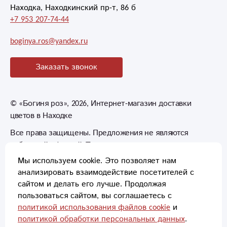
Находка, Находкинский пр-т, 86 б
участие в
+7 953 207-74-44
составлении
букетов и Юлии
boginya.ros@yandex.ru
лично за терпение,
помощь и умение
Заказать звонок
дарить людям
радость. Очень
приятно, когда
©
«Богиня роз»
, 2026, Интернет-магазин доставки
имеешь дело с
цветов в Находке
людьми, которые не
только умеют
Все права защищены. Предложения не являются
делать, но любят
публичной офертой. Товары могут незначительно
свою работу.
отличаться от фотографий.
Мы используем cookie. Это позволяет нам
анализировать взаимодействие посетителей с
Желаю Вам всем
сайтом и делать его лучше. Продолжая
здоровья, успехов и
пользоваться сайтом, вы соглашаетесь с
процветания. А
политикой использования файлов cookie
и
теперь точно знаю,
политикой обработки персональных данных
.
Способы оплаты