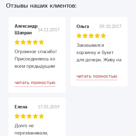
Отзывы наших клиентов:
Александр
09.10.2017
Ольга
14.11.2017
Шапран
Заказывался
Огромное спасибо!
корзинку и букет
Присоединяюсь ко
для дочери. Живу на
всем предыдущим
другом конце
положительным
Приморского края.
читать полностью
отзывам. Очень
И если с корзинкой
читать полностью
доброжелательное и
гербер сомнений не
чуткое отношение.
возникало. Ее я
Заказывал букет
легко выбрала и
17.05.2019
Елена
для жены, она в
заказала на сайте.
восторге. Перед
Что кстати тоже
заказом перебрал в
немаловажно. А вот
Долго не
интернете много
с букетом долго
перезванивали,