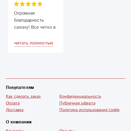
дарить) большое
спасибо! подарок
Огромная
был учительнице от
благодарность
класса, она была
салону! Все четко в
очень довольна!
срок, учли все
пожелания и даже
читать полностью
открытка от руки
подписана! Мама
прослезилась,
почерк на мой
похож ))) Сюрприз
удался!
Покупателям
Как сделать заказ
Конфиденциальность
Однозначно
Оплата
Публичная оферта
рекомендую!
Доставка
Политика использования Cookie
Спасибо еще раз
О компании