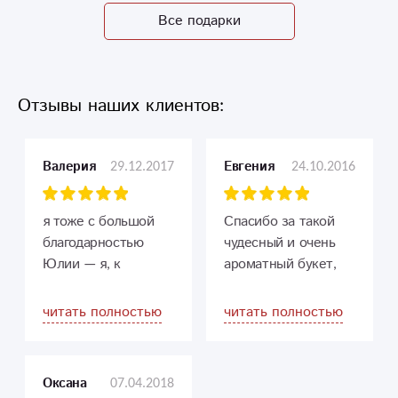
Все подарки
Отзывы наших клиентов:
29.12.2017
24.10.2016
Валерия
Евгения
я тоже с большой
Спасибо за такой
благодарностью
чудесный и очень
Юлии — я, к
ароматный букет,
сожалению, ничего
дочка была в
в цветах не
восторге!))
читать полностью
читать полностью
понимаю, а тут так
уверенно и понятно
рассказали, что
07.04.2018
Оксана
кому когда принято