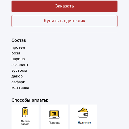
Заказать
Купить в один клик
Состав
протея

роза

наринэ 

эвкалипт 

эустома

декор

сафари

Способы оплаты: