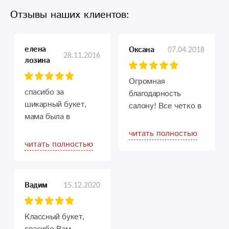
Отзывы наших клиентов:
елена
07.04.2018
Оксана
28.11.2016
лозина
Огромная
спасибо за
благодарность
шикарный букет,
салону! Все четко в
мама была в
срок, учли все
восторге, буду вас
пожелания и даже
читать полностью
рекомендовать
открытка от руки
читать полностью
друзьям
подписана! Мама
прослезилась,
почерк на мой
15.12.2020
Вадим
похож ))) Сюрприз
удался!
Классный букет,
Однозначно