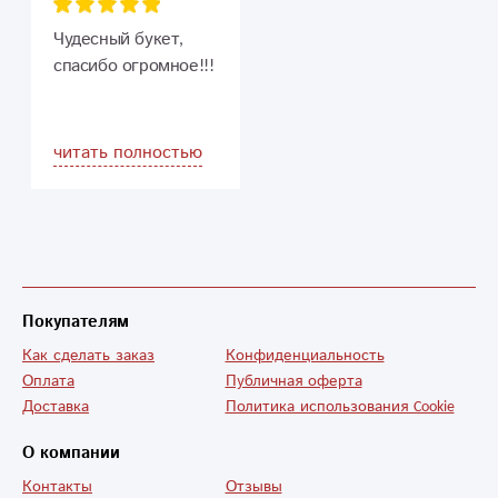
отлично выглядит и
свежие и заказ
благоухает.
точный! Спасибо от
Чудесный букет,
Спасибо.
постоянного
спасибо огромное!!!
клиента!
читать полностью
Покупателям
Как сделать заказ
Конфиденциальность
Оплата
Публичная оферта
Доставка
Политика использования Cookie
О компании
Контакты
Отзывы