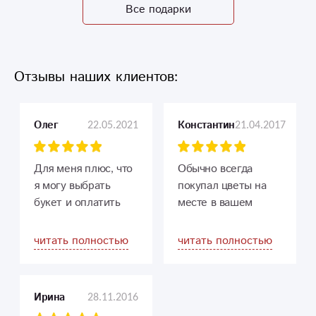
Все подарки
Отзывы наших клиентов:
22.05.2021
21.04.2017
Олег
Константин
Для меня плюс, что
Обычно всегда
я могу выбрать
покупал цветы на
букет и оплатить
месте в вашем
доставку сразу на
магазине на
сайте без общения
проспекте, но вчера
читать полностью
читать полностью
по телефону. Это
не было времени и
идеально. Быстро
заказал на сайте
реагируют на заказ,
впервые — всё так
28.11.2016
Ирина
мой подарок всегда
же отлично, цветы