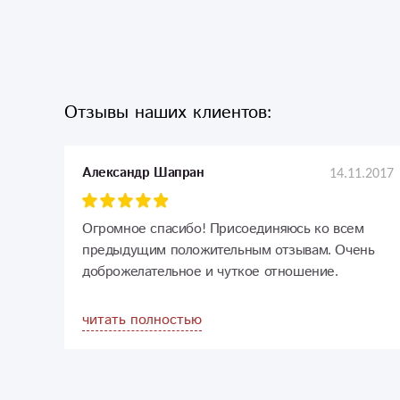
Отзывы наших клиентов:
14.11.2017
Александр Шапран
Огромное спасибо! Присоединяюсь ко всем
предыдущим положительным отзывам. Очень
доброжелательное и чуткое отношение.
Заказывал букет для жены, она в восторге.
Перед заказом перебрал в интернете много
читать полностью
сайтов по доставке цветов. По соотношению
цены и качества, конкурентов, я считаю нет в
нашем городе. Плюс сервис на высшем уровне.