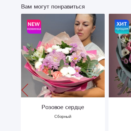
Вам могут понравиться
е
Чародей
Сборный размер XL