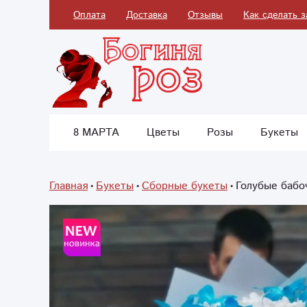
Оплата
Доставка
Отзывы
Как сделать з
8 МАРТА
Цветы
Розы
Букеты
Главная
Букеты
Сборные букеты
Голубые бабо