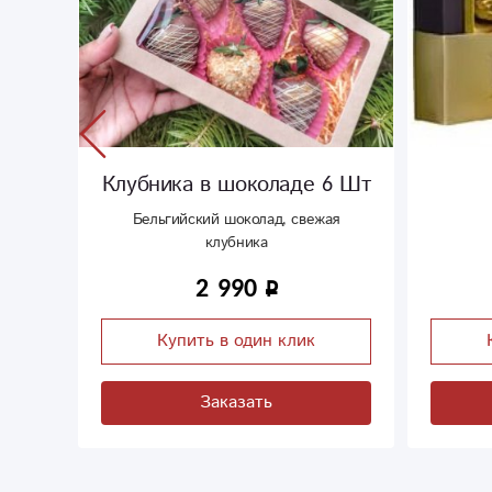
ладе 6 Шт
Фереро роше
д, свежая
Вкусные
920
 клик
Купить в один клик
Заказать