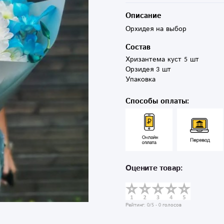
Описание
Орхидея на выбор
Состав
Хризантема куст 5 шт

Орзидея 3 шт 

Упаковка 
Способы оплаты:
Оцените товар:
Рейтинг:
0
/5 -
0
голосов