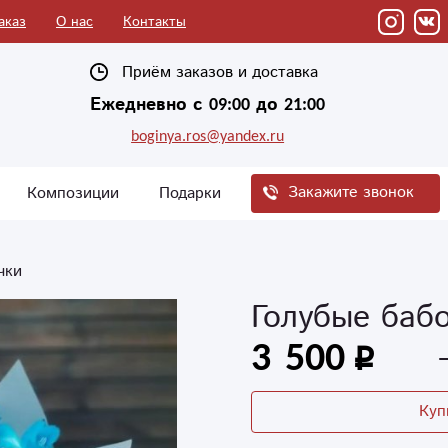
аказ
О нас
Контакты
Приём заказов и доставка
Ежедневно с 09:00 до 21:00
boginya.ros@yandex.ru
Закажите звонок
Композиции
Подарки
чки
Голубые баб
3 500
Куп