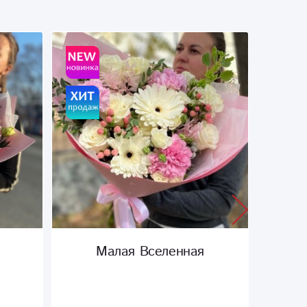
ая
Луч солнца
Сборный букет