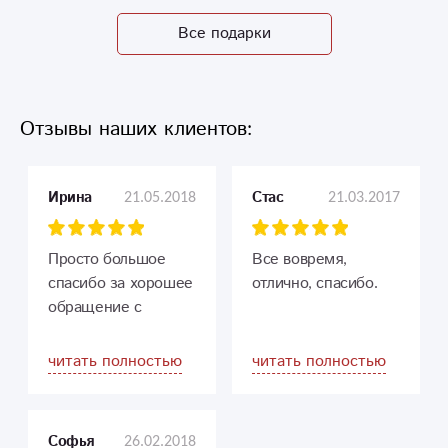
Все подарки
Отзывы наших клиентов:
21.05.2018
21.03.2017
Ирина
Стас
Просто большое
Все вовремя,
спасибо за хорошее
отлично, спасибо.
обращение с
клиентами. Заберу
еще.
читать полностью
читать полностью
Букетики
сногсшибательны!
26.02.2018
Софья